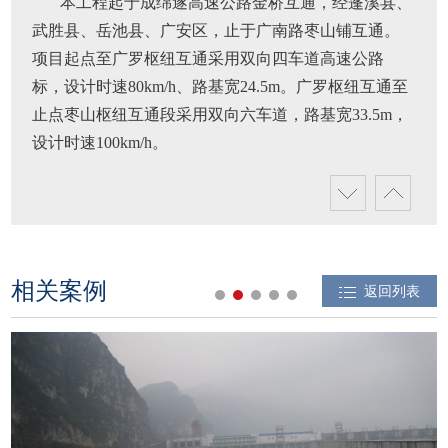
本工程起于成绵遂高速公路金桥互通，经蓬溪县、
武胜县、岳池县、广安区，止于广南路枣山铺互通。
项目起点至广罗枢纽互通采用双向四车道高速公路
标，设计时速80km/h、路基宽24.5m。广罗枢纽互通至
止点枣山枢纽互通段采用双向六车道，路基宽33.5m，
设计时速100km/h。
项目总投资
70.71亿元（其中水土保持总投资24672.99万元）
审批部门
相关案例
返回列表
四川省水利厅