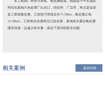
本工程由厂外排污管线、氧化塘组成，线路起于中石油彭
州石化基地污水处理厂出水口，经彭州、广汉市，终点是金堂
县三星镇氧化塘。工程排污管线全长75.50km，氧化塘占地
14.30hm²。工程将在农灌和沱江枯水期，基地排水通过氧化塘
缓存排放，以减少排水量，保证下游河段取水功能。
项目总投资
6.04亿元（其中水土保持总投1246.28万元）
审批部门
相关案例
四川省水利厅
返回列表